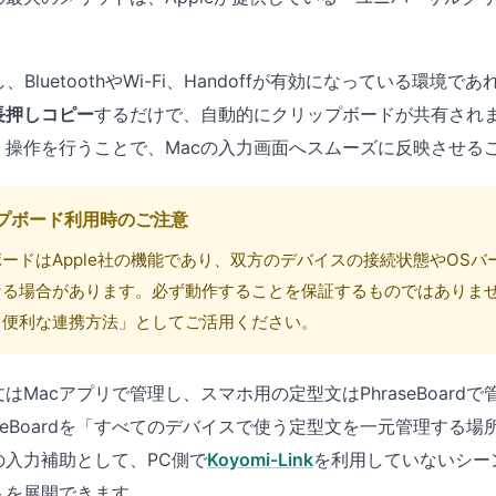
、BluetoothやWi-Fi、Handoffが有効になっている環境であれ
長押しコピー
するだけで、自動的にクリップボードが共有されま
」操作を行うことで、Macの入力画面へスムーズに反映させる
プボード利用時のご注意
ードはApple社の機能であり、双方のデバイスの接続状態やOS
なる場合があります。必ず動作することを保証するものではありま
る便利な連携方法」としてご活用ください。
はMacアプリで管理し、スマホ用の定型文はPhraseBoard
aseBoardを「すべてのデバイスで使う定型文を一元管理する
入力補助として、PC側で
Koyomi-Link
を利用していないシー
トを展開できます。