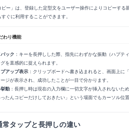
コピー」は、登録した定型文をユーザー操作によりコピーする
もすぐに利用することができます。
だわり機能
ドバック
：キーを長押しした際、指先にわずかな振動（ハプテ
ングを直感的に捉えられます。
ップアップ表示
：クリップボードへ書き込まれると、画面上に
セージが表示され、成功したことが一目で分かります。
い挙動
：長押し時は現在の入力欄に一切文字が挿入されないた
いったんコピーだけしておきたい」という場面でもカーソル位
通常タップと長押しの違い