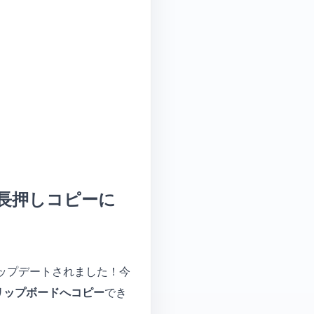
dが長押しコピーに
」がアップデートされました！今
リップボードへコピー
でき