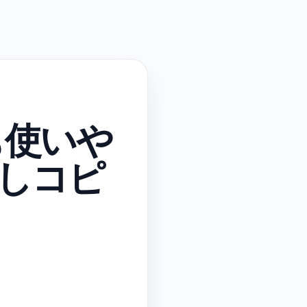
も使いや
押しコピ