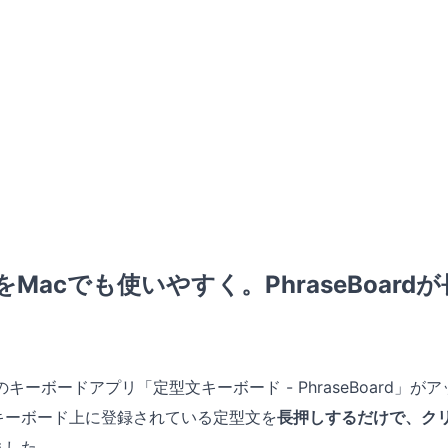
文をMacでも使いやすく。PhraseBoar
じみのキーボードアプリ「定型文キーボード - PhraseBoard
キーボード上に登録されている定型文を
長押しするだけで、ク
ました。