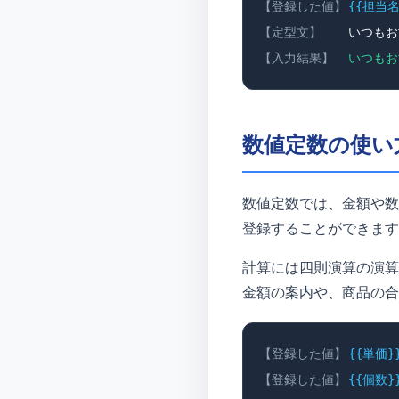
【登録した値】
{{担当名
【定型文】
いつもお
【入力結果】
いつもお
数値定数の使い
数値定数では、金額や数
登録することができます
計算には四則演算の演
金額の案内や、商品の合
【登録した値】
{{単価}}
【登録した値】
{{個数}}