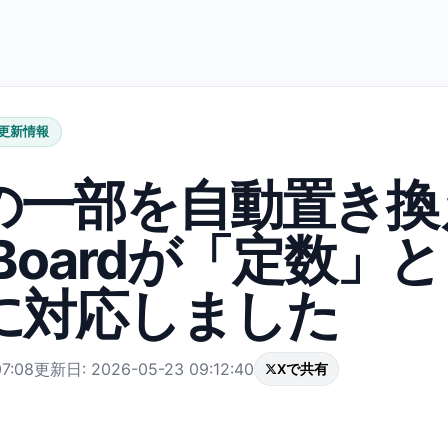
更新情報
の一部を自動置き換
seBoardが「定数」
に対応しました
7:08
更新日: 2026-05-23 09:12:40
Xで共有