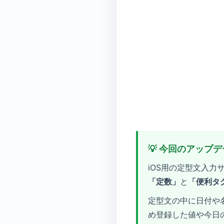
💡 今回のアップ
iOS用の定型文入力
「定数」
と
「便利タ
定型文の中に日付や
め登録した値や今日