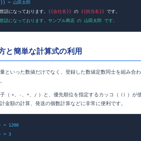
}} = 山田太郎
世話になっております。
{{会社名}}
の
{{担当名}}
です。
世話になっております。サンプル商店 の 山田太郎 です。
方と簡単な計算式の利用
量といった数値だけでなく、登録した数値定数同士を組み合わ
。
算子（
、
、
、
）と、優先順位を指定するカッコ（
）が
+
-
*
/
()
計金額の計算、発送の個数計算などに非常に便利です。
 = 1200
 = 3