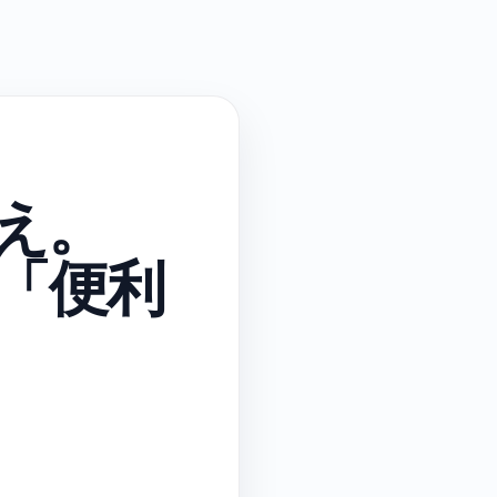
え。
と「便利