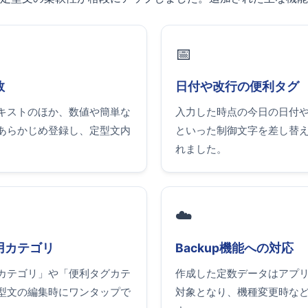
📅
数
日付や改行の便利タグ
キストのほか、数値や簡単な
入力した時点の今日の日付
あらかじめ登録し、定型文内
といった制御文字を差し替
れました。
☁️
用カテゴリ
Backup機能への対応
カテゴリ」や「便利タグカテ
作成した定数データはアプ
型文の編集時にワンタップで
対象となり、機種変更時な