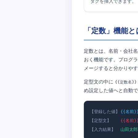
タグを挿入できます。
「定数」機能と
定数とは、名前・会社名
おく機能です。プログラ
メージすると分かりやす
定型文の中に
{{定数名}}
め設定した値へと自動で
【登録した値】
{{名前}
【定型文】
{{名前}
【入力結果】
山田太郎