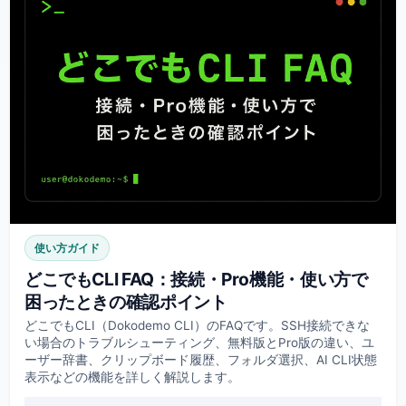
使い方ガイド
どこでもCLI FAQ：接続・Pro機能・使い方で
困ったときの確認ポイント
どこでもCLI（Dokodemo CLI）のFAQです。SSH接続できな
い場合のトラブルシューティング、無料版とPro版の違い、ユ
ーザー辞書、クリップボード履歴、フォルダ選択、AI CLI状態
表示などの機能を詳しく解説します。