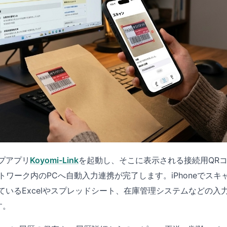
プアプリ
Koyomi-Link
を起動し、そこに表示される接続用QRコー
ットワーク内のPCへ自動入力連携が完了します。iPhoneでス
ているExcelやスプレッドシート、在庫管理システムなどの入
す。