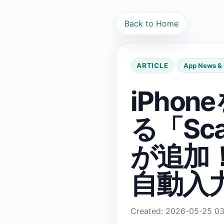
Back to Home
ARTICLE
App News &
iPho
る「Sc
が追加
自動入
Created: 2026-05-25 03