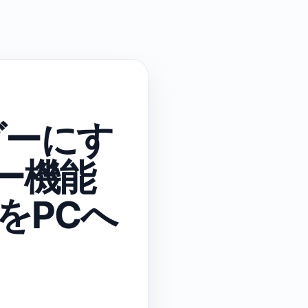
ダーにす
ター機能
をPCへ