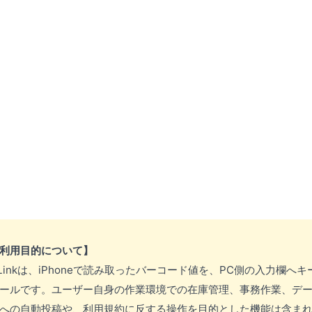
利用目的について】
omi-Linkは、iPhoneで読み取ったバーコード値を、PC側の入力欄
ールです。ユーザー自身の作業環境での在庫管理、事務作業、デ
への自動投稿や、利用規約に反する操作を目的とした機能は含ま