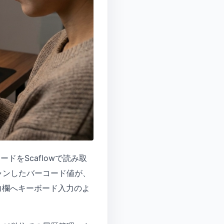
ドをScaflowで読み取
キャンしたバーコード値が、
力欄へキーボード入力のよ