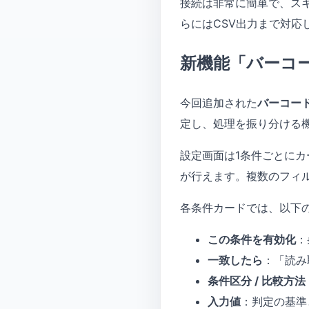
接続は非常に簡単で、ス
らにはCSV出力まで対
新機能「バーコ
今回追加された
バーコー
定し、処理を振り分ける機
設定画面は1条件ごとに
が行えます。複数のフィ
各条件カードでは、以下
この条件を有効化
：
一致したら
：「読み
条件区分 / 比較方法
入力値
：判定の基準