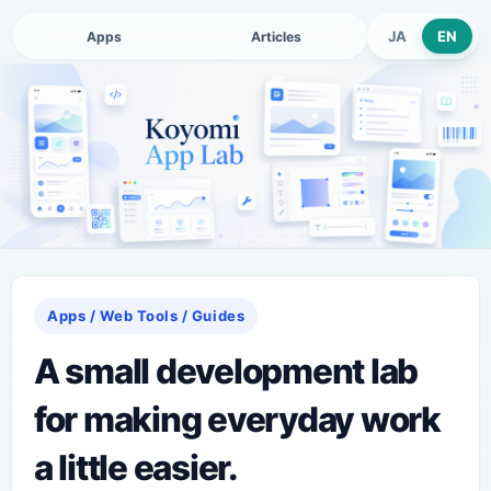
JA
EN
Apps
Articles
Apps / Web Tools / Guides
A small development lab
for making everyday work
a little easier.