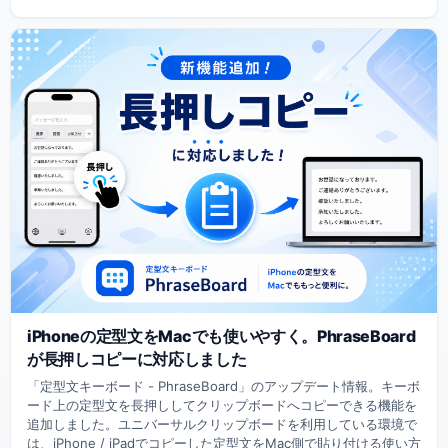
iPhoneの定型文をMacでも使いやすく。PhraseBoard
が長押しコピーに対応しました
「定型文キーボード - PhraseBoard」のアップデート情報。キーボ
ード上の定型文を長押ししてクリップボードへコピーできる機能を
追加しました。ユニバーサルクリップボードを利用している環境で
は、iPhone / iPadでコピーした定型文をMac側で貼り付ける使い方