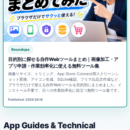
Roundups
目的別に探せる自作Webツールまとめ｜画像加工・ア
プリ申請・作業効率化に使える無料ツール集
画像リサイズ、トリミング、App Store Connect用スクリーンシ
ョット変換、アイコン生成、SQLite確認、フリマ出品文作成など、
ブラウザだけで使える自作Webツールを目的別にまとめました。イ
ンストール不要で、日々の作業効率化に役立つ無料ツール集です。
Published: 2026.04.18
App Guides & Technical