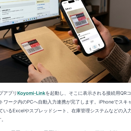
プアプリ
Koyomi-Link
を起動し、そこに表示される接続用QRコー
ットワーク内のPCへ自動入力連携が完了します。iPhoneでス
ているExcelやスプレッドシート、在庫管理システムなどの入
す。