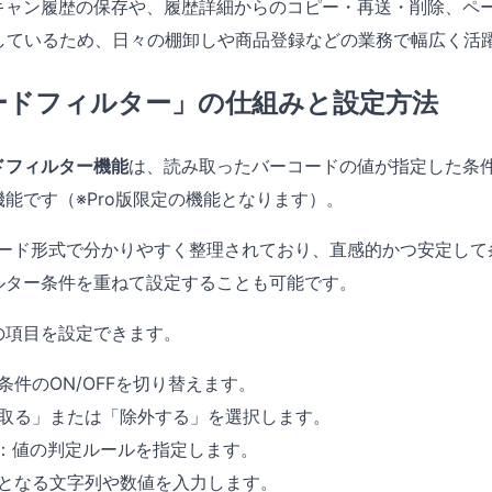
キャン履歴の保存や、履歴詳細からのコピー・再送・削除、ペ
応しているため、日々の棚卸しや商品登録などの業務で幅広く活
ードフィルター」の仕組みと設定方法
ドフィルター機能
は、読み取ったバーコードの値が指定した条
能です（※Pro版限定の機能となります）。
カード形式で分かりやすく整理されており、直感的かつ安定して
ルター条件を重ねて設定することも可能です。
の項目を設定できます。
条件のON/OFFを切り替えます。
取る」または「除外する」を選択します。
：値の判定ルールを指定します。
となる文字列や数値を入力します。