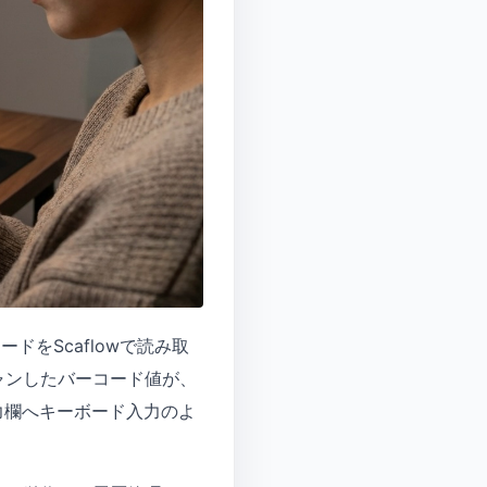
ドをScaflowで読み取
キャンしたバーコード値が、
力欄へキーボード入力のよ