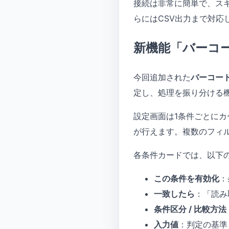
接続は非常に簡単で、ス
らにはCSV出力まで対
新機能「バーコ
今回追加された
バーコー
定し、処理を振り分ける機
設定画面は1条件ごとに
が行えます。複数のフィ
各条件カードでは、以下
この条件を有効化
：
一致したら
：「読み
条件区分 / 比較方法
入力値
：判定の基準