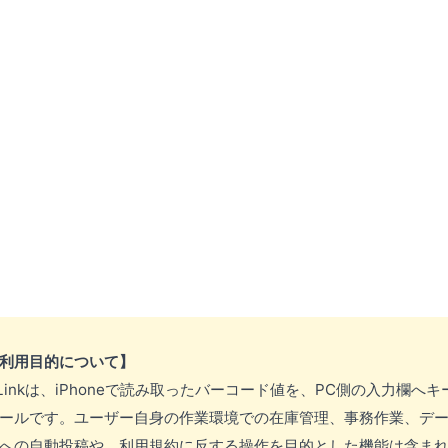
利用目的について】
omi-Linkは、iPhoneで読み取ったバーコード値を、PC側の入力欄
ールです。ユーザー自身の作業環境での在庫管理、事務作業、デ
への自動投稿や、利用規約に反する操作を目的とした機能は含ま