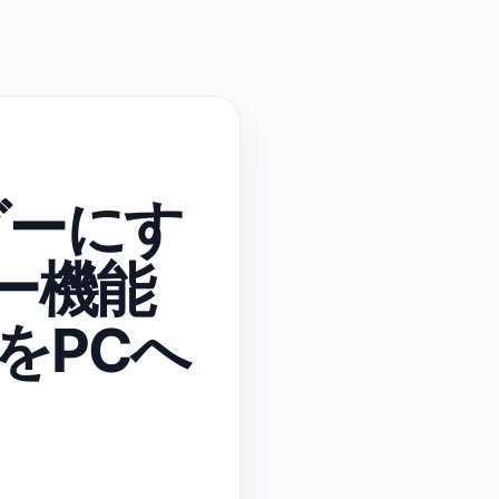
ダーにす
ター機能
をPCへ