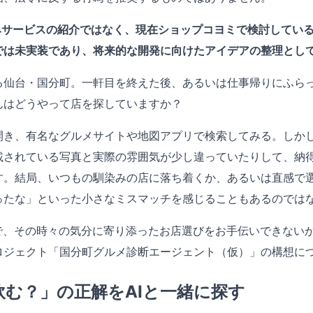
みサービスの紹介ではなく、現在ショップコヨミで検討してい
では未実装であり、将来的な開発に向けたアイデアの整理とし
る仙台・国分町。一軒目を終えた後、あるいは仕事帰りにふら
んはどうやって店を探していますか？
開き、有名なグルメサイトや地図アプリで検索してみる。しか
載されている写真と実際の雰囲気が少し違っていたりして、納
す。結局、いつもの馴染みの店に落ち着くか、あるいは直感で
ったな」といった小さなミスマッチを感じることもあるのでは
とで、その時々の気分に寄り添ったお店選びをお手伝いできない
ロジェクト「国分町グルメ診断エージェント（仮）」の構想に
飲む？」の正解をAIと一緒に探す