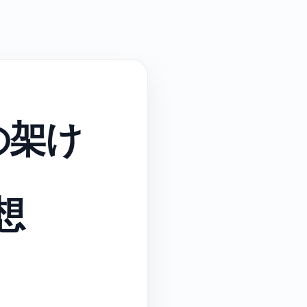
の架け
想