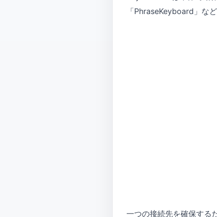
「PhraseKeyboa
一つの接続先を確保する