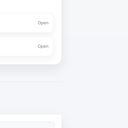
Open
Open