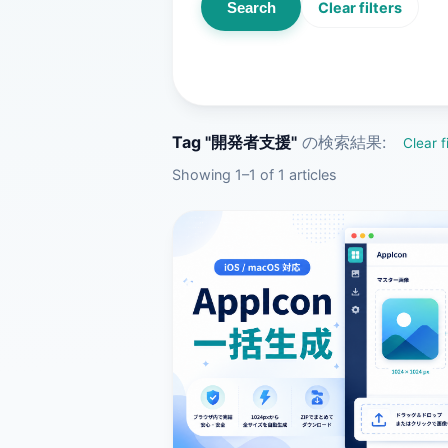
Search
Clear filters
Tag "開発者支援"
の検索結果:
Clear f
Showing 1–1 of 1 articles