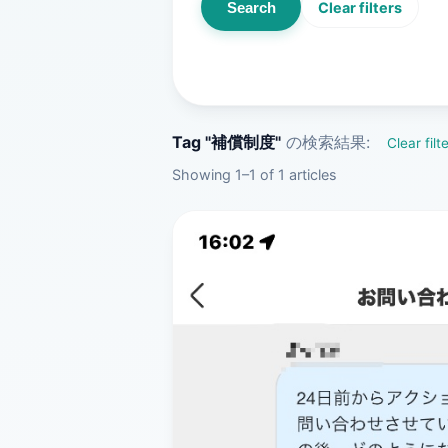
Search
Clear filters
Tag "補償制度"
の検索結果:
Clear filt
Showing 1–1 of 1 articles