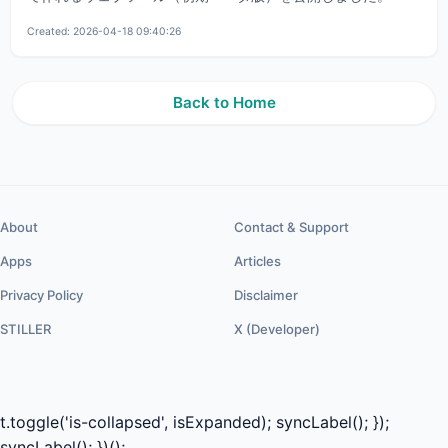
Created: 2026-04-18 09:40:26
Back to Home
About
Contact & Support
Apps
Articles
Privacy Policy
Disclaimer
STILLER
X (Developer)
t.toggle('is-collapsed', isExpanded); syncLabel(); });
syncLabel(); })();