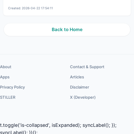
Created: 2026-04-22 17:54:11
Back to Home
About
Contact & Support
Apps
Articles
Privacy Policy
Disclaimer
STILLER
X (Developer)
t.toggle('is-collapsed', isExpanded); syncLabel(); });
syncLabel(); })();