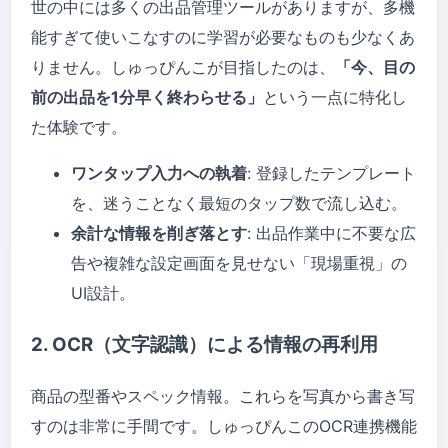
世の中には多くの出品管理ツールがありますが、多機
能すぎて使いこなすのに学習が必要なものも少なくあ
りません。しゅっぴんこが目指したのは、
「今、目の
前の出品を1分早く終わらせる」
という一点に特化し
た体験です。
ワンタップ入力への執着
: 登録したテンプレート
を、迷うことなく最短のタップ数で流し込む。
余計な情報を削ぎ落とす
: 出品作業中に不要な広
告や複雑な設定画面を見せない「現場重視」の
UI設計。
2. OCR（文字認識）による情報の再利用
商品の型番やスペック情報。これらを写真から書き写
すのは非常に手間です。しゅっぴんこのOCR連携機能