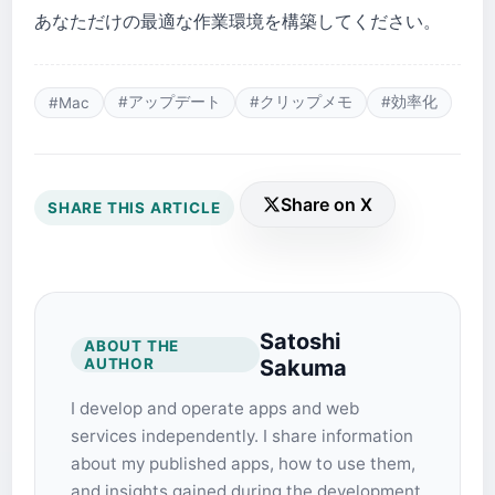
あなただけの最適な作業環境を構築してください。
#アップデート
#クリップメモ
#効率化
#Mac
Share on X
SHARE THIS ARTICLE
Satoshi
ABOUT THE
AUTHOR
Sakuma
I develop and operate apps and web
services independently. I share information
about my published apps, how to use them,
and insights gained during the development