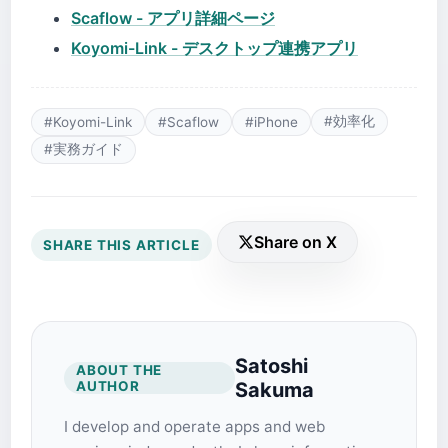
Scaflow - アプリ詳細ページ
Koyomi-Link - デスクトップ連携アプリ
#効率化
#Koyomi-Link
#Scaflow
#iPhone
#実務ガイド
Share on X
SHARE THIS ARTICLE
Satoshi
ABOUT THE
AUTHOR
Sakuma
I develop and operate apps and web