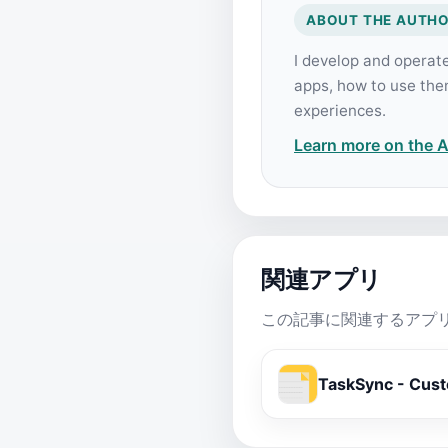
ABOUT THE AUTH
I develop and operat
apps, how to use the
experiences.
Learn more on the 
関連アプリ
この記事に関連するアプ
TaskSync - Cus