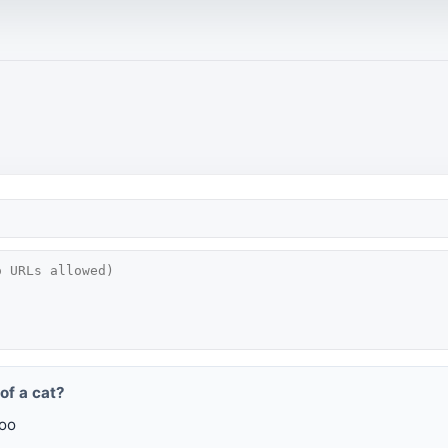
of a cat?
oo