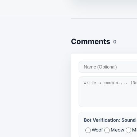
Comments
0
Bot Verification: Sound 
Woof
Meow
M