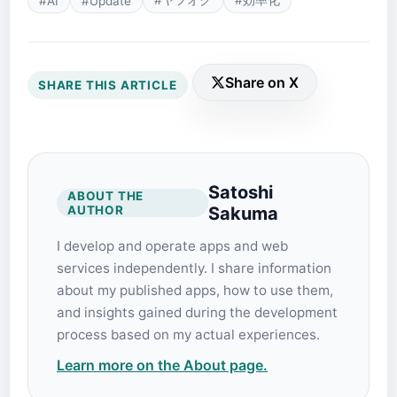
#ヤフオク
#効率化
#AI
#Update
Share on X
SHARE THIS ARTICLE
Satoshi
ABOUT THE
AUTHOR
Sakuma
I develop and operate apps and web
services independently. I share information
about my published apps, how to use them,
and insights gained during the development
process based on my actual experiences.
Learn more on the About page.